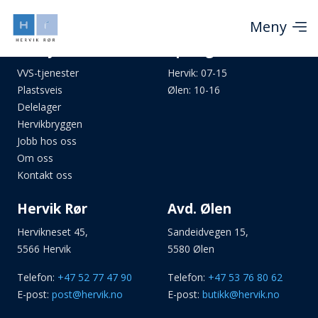
Meny
Meny
Åpningstider
VVS-tjenester
Hervik: 07-15
Plastsveis
Ølen: 10-16
Delelager
Hervikbryggen
Jobb hos oss
Om oss
Kontakt oss
Hervik Rør
Avd. Ølen
Hervikneset 45,
Sandeidvegen 15,
5566 Hervik
5580 Ølen
Telefon:
+47 52 77 47 90
Telefon:
+47 53 76 80 62
E-post:
post@hervik.no
E-post:
butikk@hervik.no