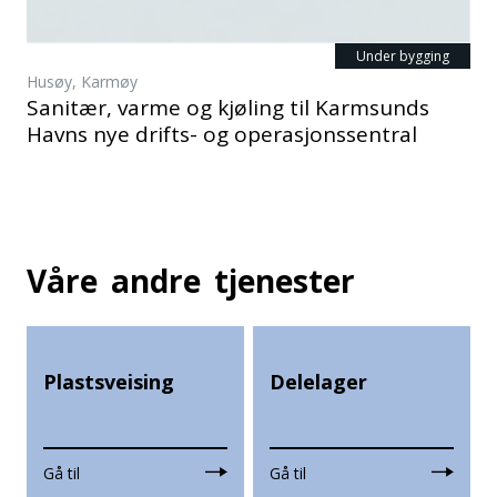
Under bygging
Husøy, Karmøy
Sanitær, varme og kjøling til Karmsunds
Havns nye drifts- og operasjonssentral
Våre
andre
tjenester
Plastsveising
Delelager
Gå til
Gå til