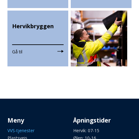
Hervikbryggen
Gå til
Meny
Åpningstider
VVS-tjenester
Hervik: 07-15
Plastsveis
Ølen: 10-16